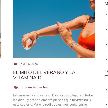
M
junio 16 2026
T
EL MITO DEL VERANO Y LA
VITAMINA D
mitos nutricionales
Estamos en pleno verano. Días largos, playa, sol todos
los días… y probablemente pienses que tu vitamina D
está cubierta. Pero la realidad es más compleja: la