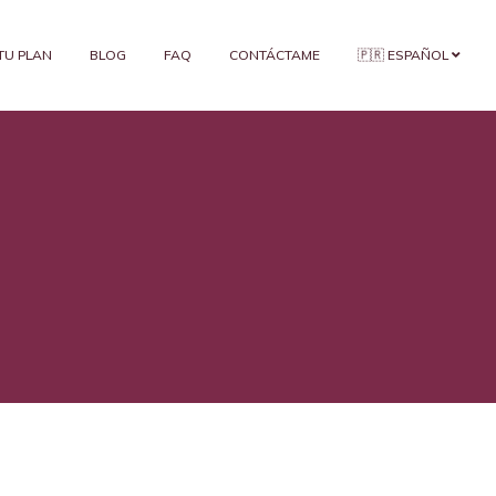
 TU PLAN
BLOG
FAQ
CONTÁCTAME
🇵🇷 ESPAÑOL
s