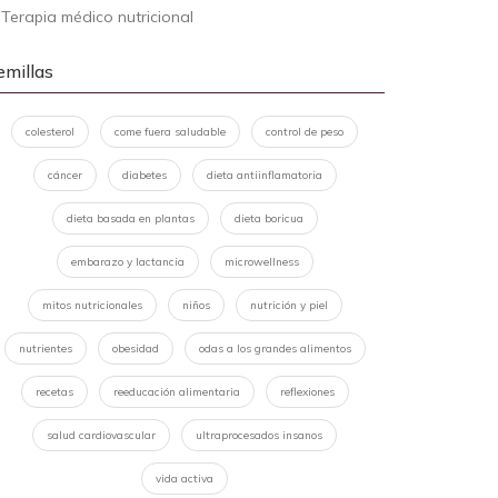
-
Terapia médico nutricional
emillas
colesterol
come fuera saludable
control de peso
cáncer
diabetes
dieta antiinflamatoria
dieta basada en plantas
dieta boricua
embarazo y lactancia
microwellness
mitos nutricionales
niños
nutrición y piel
nutrientes
obesidad
odas a los grandes alimentos
recetas
reeducación alimentaria
reflexiones
salud cardiovascular
ultraprocesados insanos
vida activa