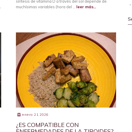
síntesis de vitamina D a través del sol depende de
muchísimas variables (hora del …
leer más...
é
S
enero 21 2026
¿ES COMPATIBLE CON
ENFERMEDADES DE LA TIROIDES?