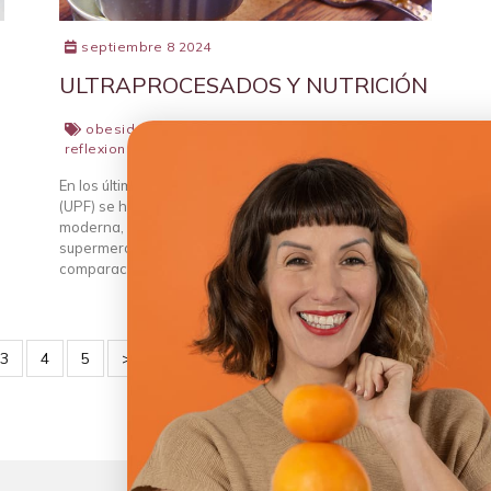
septiembre 8 2024
ULTRAPROCESADOS Y NUTRICIÓN
obesidad
,
ultraprocesados insanos
,
reflexiones
,
mitos nutricionales
,
recetas
En los últimos años, los alimentos ultraprocesados
(UPF) se han convertido en los villanos de nuestra dieta
moderna, haciendo que incluso un pan integral del
supermercado parezca una amenaza para la salud en
comparación con uno de masa madre. Sin …
leer más...
3
4
5
>>|