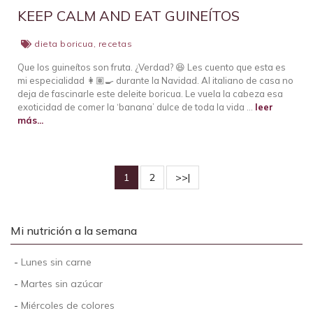
KEEP CALM AND EAT GUINEÍTOS
dieta boricua
,
recetas
Que los guineítos son fruta. ¿Verdad? 😆 Les cuento que esta es
mi especialidad 👩🏽‍🍳 durante la Navidad. Al italiano de casa no
deja de fascinarle este deleite boricua. Le vuela la cabeza esa
exoticidad de comer la ‘banana’ dulce de toda la vida …
leer
más...
1
2
>>|
Mi nutrición a la semana
-
Lunes sin carne
-
Martes sin azúcar
-
Miércoles de colores