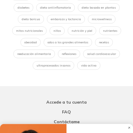
diabetes
dieta antiinflamatoria
dieta basada en plantas
dieta boricua
embarazo y lactancia
microwellness
mitos nutricionales
niños
nutrición y piel
nutrientes
obesidad
odas a los grandes alimentos
recetas
reeducación alimentaria
reflexiones
salud cardiovascular
ultraprocesados insanos
vida activa
Accede a tu cuenta
FAQ
Contáctame