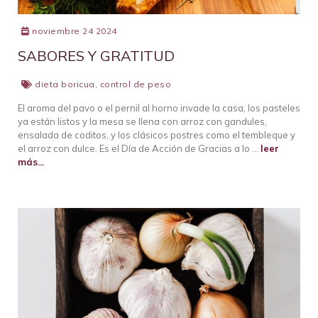
noviembre 24 2024
SABORES Y GRATITUD
dieta boricua
,
control de peso
El aroma del pavo o el pernil al horno invade la casa, los pasteles
ya están listos y la mesa se llena con arroz con gandules,
ensalada de coditos, y los clásicos postres como el tembleque y
el arroz con dulce. Es el Día de Acción de Gracias a lo …
leer
más...