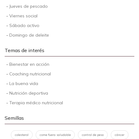
-
Jueves de pescado
-
Viernes social
-
Sábado activo
-
Domingo de deleite
Temas de interés
-
Bienestar en acción
-
Coaching nutricional
-
La buena vida
-
Nutrición deportiva
-
Terapia médico nutricional
Semillas
colesterol
come fuera saludable
control de peso
cáncer