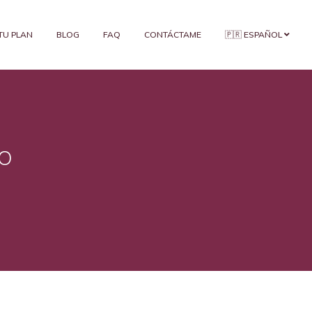
 TU PLAN
BLOG
FAQ
CONTÁCTAME
🇵🇷 ESPAÑOL
o