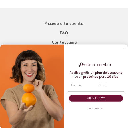
Accede a tu cuenta
FAQ
Contáctame
Carla Mi Nutricionista
¡Únete al cambio!
Añade una porción de inteligencia a tu nutrición
Recibe gratis un
plan de
desayuno
rico en
proteínas
para
10 días
.
Copyright © 2016-2026 Carla L. de la Torre. All rights reserved.
¡ME APUNTO!
NO, GRACIAS
Dietista Destacada del 2020 y Líder en Dietética Emergente del
2024 por la Academia de Nutrición y Dietética