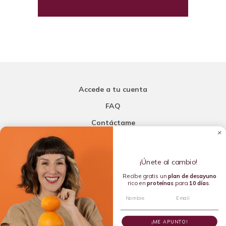
Accede a tu cuenta
FAQ
Contáctame
Carla Mi Nutricionista
¡Únete al cambio!
Añade una porción de inteligencia a tu nutrición
Recibe gratis un
plan de
desayuno
rico en
proteínas
para
10 días
.
Copyright © 2016-2026 Carla L. de la Torre. All rights reserved.
¡ME APUNTO!