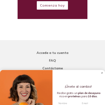
Comienza hoy
Accede a tu cuenta
FAQ
Contáctame
Carla Mi Nutricionista
¡Únete al cambio!
Añade una porción de inteligencia a tu nutrición
Recibe gratis un
plan de
desayuno
rico en
proteínas
para
10 días
.
Copyright © 2016-2026 Carla L. de la Torre. All rights reserved.