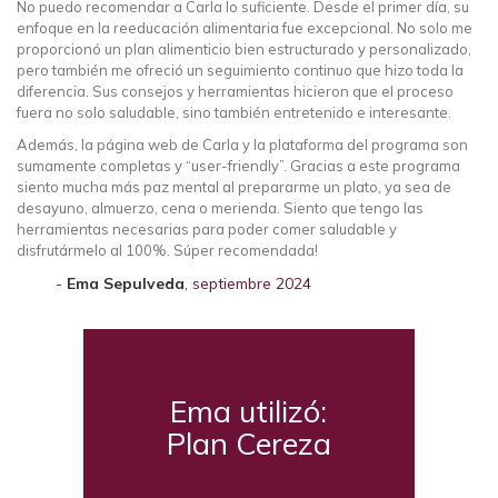
No puedo recomendar a Carla lo suficiente. Desde el primer día, su
enfoque en la reeducación alimentaria fue excepcional. No solo me
proporcionó un plan alimenticio bien estructurado y personalizado,
pero también me ofreció un seguimiento continuo que hizo toda la
diferencia. Sus consejos y herramientas hicieron que el proceso
fuera no solo saludable, sino también entretenido e interesante.
Además, la página web de Carla y la plataforma del programa son
sumamente completas y “user-friendly”. Gracias a este programa
siento mucha más paz mental al prepararme un plato, ya sea de
desayuno, almuerzo, cena o merienda. Siento que tengo las
herramientas necesarias para poder comer saludable y
disfrutármelo al 100%. Súper recomendada!
Ema Sepulveda
,
septiembre 2024
Ema utilizó:
Plan Cereza