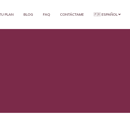
 TU PLAN
BLOG
FAQ
CONTÁCTAME
🇵🇷 ESPAÑOL