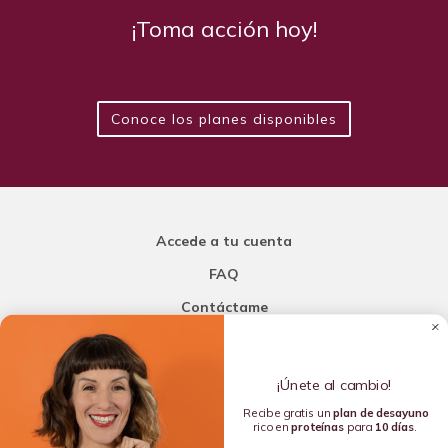
¡Toma acción hoy!
Conoce los planes disponibles
Accede a tu cuenta
FAQ
Contáctame
Carla Mi Nutricionista
¡Únete al cambio!
Añade una porción de inteligencia a tu nutrición
Recibe gratis un
plan de
desayuno
rico en
proteínas
para
10 días
.
Copyright © 2016-2026 Carla L. de la Torre. All rights reserved.