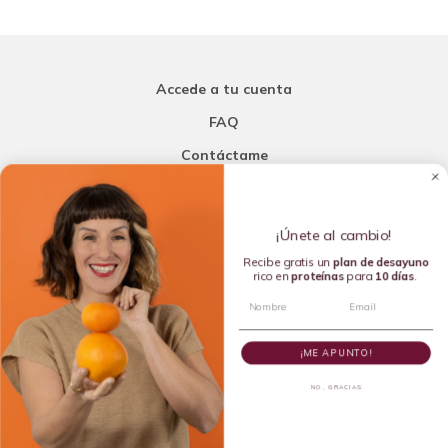
Accede a tu cuenta
FAQ
Contáctame
Carla Mi Nutricionista
¡Únete al cambio!
Añade una porción de inteligencia a tu nutrición
Recibe gratis un
plan de
desayuno
rico en
proteínas
para
10 días
.
Copyright © 2016-2026 Carla L. de la Torre. All rights reserved.
¡ME APUNTO!
NO, GRACIAS
Dietista Destacada del 2020 y Líder en Dietética Emergente del
2024 por la Academia de Nutrición y Dietética