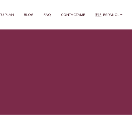
 TU PLAN
BLOG
FAQ
CONTÁCTAME
🇵🇷 ESPAÑOL