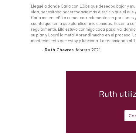
Llegué a donde Carla con 13lbs que deseaba bajar y muc
vida, necesitaba hacer todavía más ejercicio que el que
Carla me enseñó a comer correctamente, en porciones y
cuenta que tenia que planificar mis comidas, hacer la co
regularmente. Ella estuvo conmigo cada paso, validando m
su plan y Logré la meta! Aprendí mucho en el proceso. L
mantenimiento que estoy y funciona. La recomiendo al 
Ruth Chevres
, febrero 2021
Ruth utili
Co