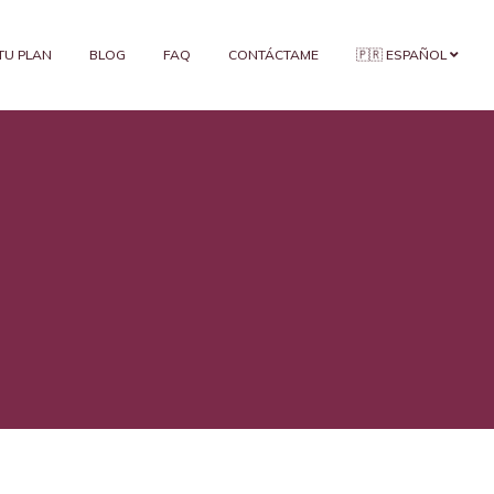
 TU PLAN
BLOG
FAQ
CONTÁCTAME
🇵🇷 ESPAÑOL