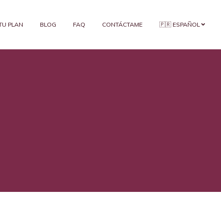
 TU PLAN
BLOG
FAQ
CONTÁCTAME
🇵🇷 ESPAÑOL