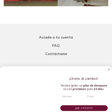
Accede a tu cuenta
FAQ
Contáctame
Carla Mi Nutricionista
¡Únete al cambio!
Añade una porción de inteligencia a tu nutrición
Recibe gratis un
plan de
desayuno
rico en
proteínas
para
10 días
.
Copyright © 2016-2026 Carla L. de la Torre. All rights reserved.
¡ME APUNTO!
NO, GRACIAS