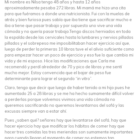
Mi nombre es Nilsa tengo 48 años y hasta 12 años
aproximadamente pesaba 272 libras. Mi mamá me hizo una cita
para que fuéramos a donde una nutricionista. Fui con la muelas de
atrás y bien furiosa pues sabía que iba tiene que sacrificar mucho e
iba a tiene que pasar trabajo y por supuesto uno vive una vida
cómoda y no quería pasar trabajo.Tengo discos herniados en toda
la espalda desde las cervicales hasta la lumbares y nervios pillados
pillados y el sobrepeso me imposibilitaban hacer ejercicio así que,
luego de perder la primeras 10 libras tuve el el alivio suficiente como
para empezar hacer un poco de ejercicio y eso fue lo que cambio mi
vida y de mi esposo. Hice las modificaciones que Carla me
recomendó y perdí alrededor de 70 y pico de libras y me sentí
mucho mejor. Estoy convencida que el bajar de peso fue
determinante para lograr el segundo “in vitro”.
Claro, tengo que decir que luego de haber tenido a mi hijo pues he
aumentado 25 a 28 libras y se me ha hecho sumamente difícil volver
a perderlas porque volvemos vivimos una vida cómoda no
queremos sacrificando no queremos levantarnos del sofá y las
excusas siempre van a estar ahí.
Pues ¿saben qué? señores hay que levantarse del sofá, hay que
hacer ejercicio hay que modificar los hábitos de comer hay que
hacer tres comidas las tres meriendas son sumamente importantes
para cuando llegan el momento de comer no estemos tan