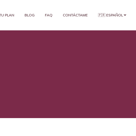
 TU PLAN
BLOG
FAQ
CONTÁCTAME
🇵🇷 ESPAÑOL