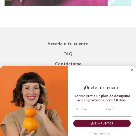
Accede a tu cuenta
FAQ
Contáctame
Carla Mi Nutricionista
¡Únete al cambio!
Añade una porción de inteligencia a tu nutrición
Recibe gratis un
plan de
desayuno
rico en
proteínas
para
10 días
.
Copyright © 2016-2026 Carla L. de la Torre. All rights reserved.
¡ME APUNTO!
NO, GRACIAS