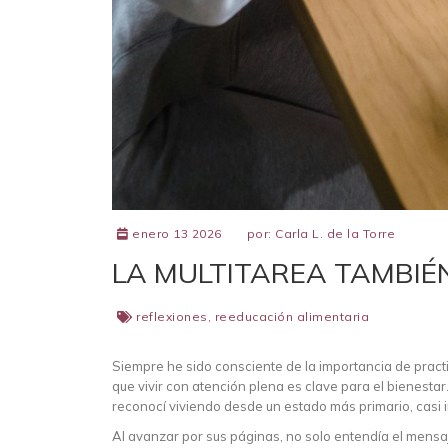
enero 13 2026
por:
Carla L. de la Torre
LA MULTITAREA TAMBIÉN
reflexiones
,
reeducación alimentaria
Siempre he sido consciente de la importancia de pract
que vivir con atención plena es clave para el bienestar
reconocí viviendo desde un estado más primario, casi i
Al avanzar por sus páginas, no solo entendía el mens