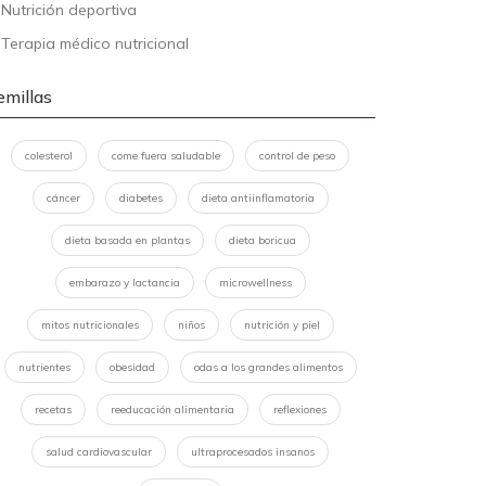
-
Nutrición deportiva
-
Terapia médico nutricional
emillas
colesterol
come fuera saludable
control de peso
cáncer
diabetes
dieta antiinflamatoria
dieta basada en plantas
dieta boricua
embarazo y lactancia
microwellness
mitos nutricionales
niños
nutrición y piel
nutrientes
obesidad
odas a los grandes alimentos
recetas
reeducación alimentaria
reflexiones
salud cardiovascular
ultraprocesados insanos