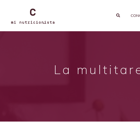
CON
La multitar