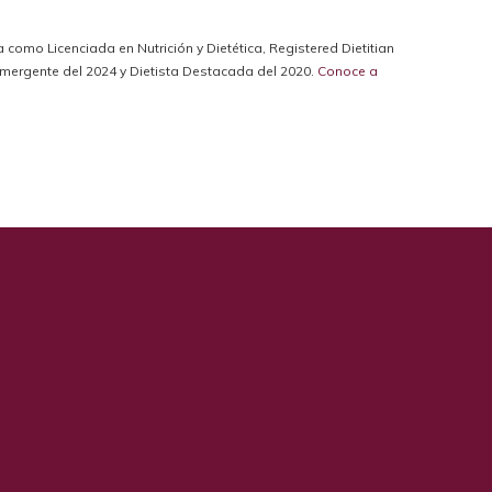
da como Licenciada en Nutrición y Dietética, Registered Dietitian
a Emergente del 2024 y Dietista Destacada del 2020.
Conoce a