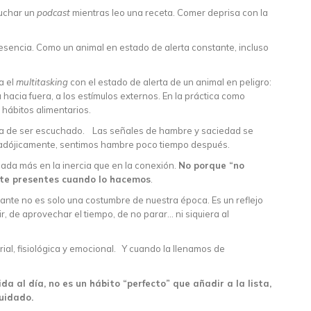
cuchar un
podcast
mientras leo una receta. Comer deprisa con la
resencia. Como un animal en estado de alerta constante, incluso
a el
multitasking
con el estado de alerta de un animal en peligro:
hacia fuera, a los estímulos externos. En la práctica como
s hábitos alimentarios.
ja de ser escuchado. Las señales de hambre y saciedad se
adójicamente, sentimos hambre poco tiempo después.
ada más en la inercia que en la conexión.
No porque “no
te presentes cuando lo hacemos
.
elante no es solo una costumbre de nuestra época. Es un reflejo
, de aprovechar el tiempo, de no parar… ni siquiera al
ial, fisiológica y emocional. Y cuando la llenamos de
a al día, no es un hábito “perfecto” que añadir a la lista,
uidado.