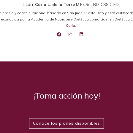
Lcda.
Carla L. de la Torre
M.Ex.Sc., RD, CSSD, ED
el ejercicio y coach nutricional basada en San Juan, Puerto Rico y está certifica
ido reconocida por la Academia de Nutrición y Dietética como Líder en Dietétic
Carla
.
¡Toma acción hoy!
Conoce los planes disponibles