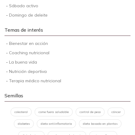
-
Sábado activo
-
Domingo de deleite
Temas de interés
-
Bienestar en acción
-
Coaching nutricional
-
La buena vida
-
Nutrición deportiva
-
Terapia médico nutricional
Semillas
colesterol
come fuera saludable
control de peso
cáncer
diabetes
dieta antiinflamatoria
dieta basada en plantas