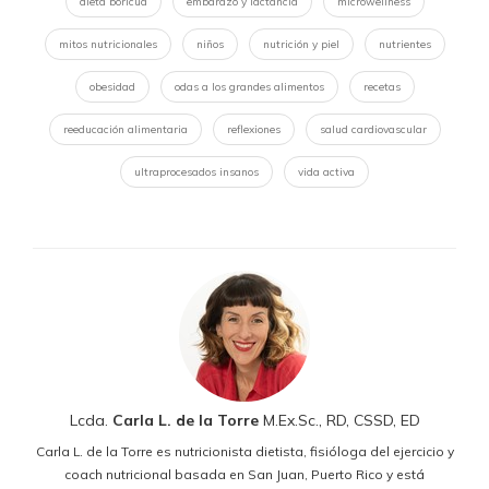
dieta boricua
embarazo y lactancia
microwellness
mitos nutricionales
niños
nutrición y piel
nutrientes
obesidad
odas a los grandes alimentos
recetas
reeducación alimentaria
reflexiones
salud cardiovascular
ultraprocesados insanos
vida activa
Lcda.
Carla L. de la Torre
M.Ex.Sc., RD, CSSD, ED
Carla L. de la Torre es nutricionista dietista, fisióloga del ejercicio y
coach nutricional basada en San Juan, Puerto Rico y está