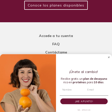
Conoce los planes disponibles
Accede a tu cuenta
FAQ
Contáctame
Carla Mi Nutricionista
¡Únete al cambio!
Añade una porción de inteligencia a tu nutrición
Recibe gratis un
plan de
desayuno
rico en
proteínas
para
10 días
.
Copyright © 2016-2026 Carla L. de la Torre. All rights reserved.
¡ME APUNTO!
NO, GRACIAS