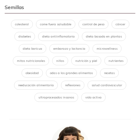
Semillas
colesterol
come fuera saludable
control de peso
cáncer
diabetes
dieta antiinflamatoria
dieta basada en plantas
dieta boricua
embarazo y lactancia
microwellness
mitos nutricionales
niños
nutrición y piel
nutrientes
obesidad
odas a los grandes alimentos
recetas
reeducación alimentaria
reflexiones
salud cardiovascular
ultraprocesados insanos
vida activa