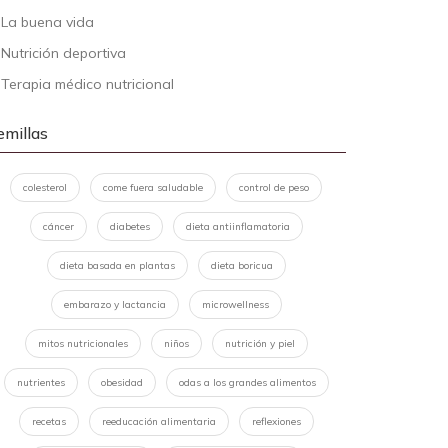
-
La buena vida
-
Nutrición deportiva
-
Terapia médico nutricional
emillas
colesterol
come fuera saludable
control de peso
cáncer
diabetes
dieta antiinflamatoria
dieta basada en plantas
dieta boricua
embarazo y lactancia
microwellness
mitos nutricionales
niños
nutrición y piel
nutrientes
obesidad
odas a los grandes alimentos
recetas
reeducación alimentaria
reflexiones