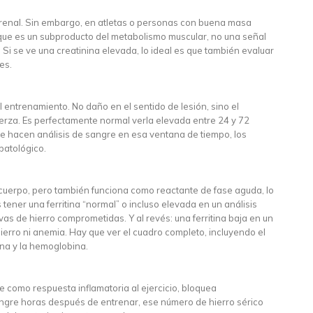
 renal. Sin embargo, en atletas o personas con buena masa
rque es un subproducto del metabolismo muscular, no una señal
. Si se ve una creatinina elevada, lo ideal es que también evaluar
es.
 entrenamiento. No daño en el sentido de lesión, sino el
uerza. Es perfectamente normal verla elevada entre 24 y 72
te hacen análisis de sangre en esa ventana de tiempo, los
patológico.
el cuerpo, pero también funciona como reactante de fase aguda, lo
tener una ferritina “normal” o incluso elevada en un análisis
s de hierro comprometidas. Y al revés: una ferritina baja en un
hierro ni anemia. Hay que ver el cuadro completo, incluyendo el
rina y la hemoglobina.
como respuesta inflamatoria al ejercicio, bloquea
angre horas después de entrenar, ese número de hierro sérico