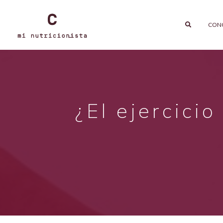
CON
¿El ejercici