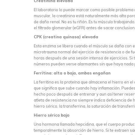
Creatinina elevada
El laboratorio lo puede marcar como posible problema
muscular, la creatinina está naturalmente más alta po
de daño renal. No es tu riñón. Es tu músculo trabajando
el filtrado glomerular (eGFR) antes de sacar conclusion
CPK (creatina quinasa) elevada
Esta enzima se libera cuando el músculo se daña con el
microtrauma normal del ejercicio de resistencia o de f
horas después de una sesión intensa de ejercicios. Si 
números pueden verse alarmantes sin que haya nada 
Ferritina: alta o baja, ambas engañan
La ferritina es la proteína que almacena el hierro en 
que significa que sube cuando hay inflamación. Puedes 
hecho poco después de entrenar y aun así tener reserva
atleta de resistencia no siempre indica deficiencia de 
hierro sérico, la transferrina, la saturación de transfer
Hierro sérico bajo
Una hormona llamada hepcidina, que el cuerpo produce 
temporalmente la absorción de hierro. Si te extraen s