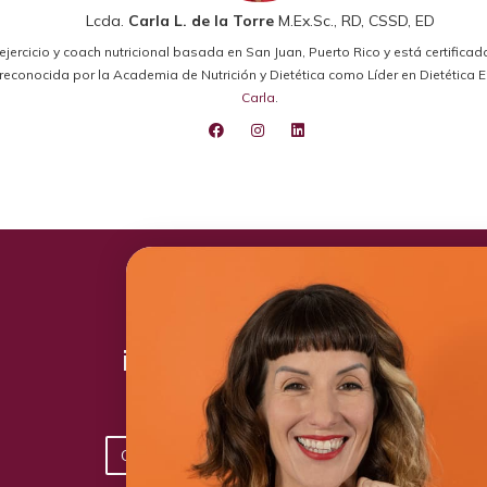
Lcda.
Carla L. de la Torre
M.Ex.Sc., RD, CSSD, ED
el ejercicio y coach nutricional basada en San Juan, Puerto Rico y está certifica
ido reconocida por la Academia de Nutrición y Dietética como Líder en Dietétic
Carla
.
¡Toma acción hoy!
Conoce los planes disponibles