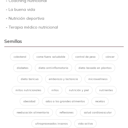
-
Coaching nutricional
-
La buena vida
-
Nutrición deportiva
-
Terapia médico nutricional
Semillas
colesterol
come fuera saludable
control de peso
cáncer
diabetes
dieta antiinflamatoria
dieta basada en plantas
dieta boricua
embarazo y lactancia
microwellness
mitos nutricionales
niños
nutrición y piel
nutrientes
obesidad
odas a los grandes alimentos
recetas
reeducación alimentaria
reflexiones
salud cardiovascular
ultraprocesados insanos
vida activa