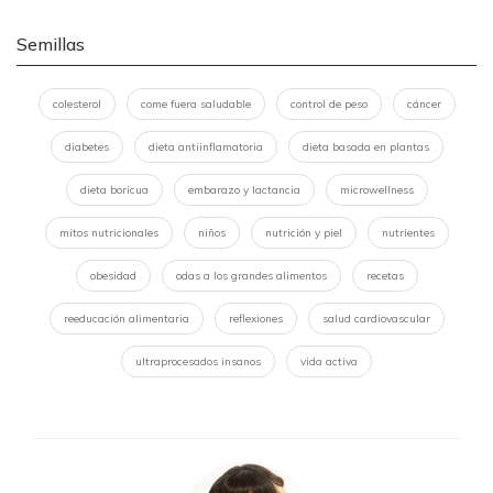
Semillas
colesterol
come fuera saludable
control de peso
cáncer
diabetes
dieta antiinflamatoria
dieta basada en plantas
dieta boricua
embarazo y lactancia
microwellness
mitos nutricionales
niños
nutrición y piel
nutrientes
obesidad
odas a los grandes alimentos
recetas
reeducación alimentaria
reflexiones
salud cardiovascular
ultraprocesados insanos
vida activa