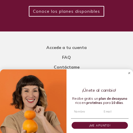
Conoce los planes disponibles
Accede a tu cuenta
FAQ
Contáctame
Carla Mi Nutricionista
¡Únete al cambio!
Añade una porción de inteligencia a tu nutrición
Recibe gratis un
plan de
desayuno
rico en
proteínas
para
10 días
.
Copyright © 2016-2026 Carla L. de la Torre. All rights reserved.
¡ME APUNTO!