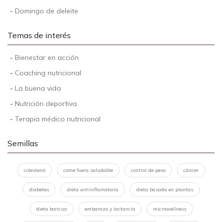
-
Domingo de deleite
Temas de interés
-
Bienestar en acción
-
Coaching nutricional
-
La buena vida
-
Nutrición deportiva
-
Terapia médico nutricional
Semillas
colesterol
come fuera saludable
control de peso
cáncer
diabetes
dieta antiinflamatoria
dieta basada en plantas
dieta boricua
embarazo y lactancia
microwellness