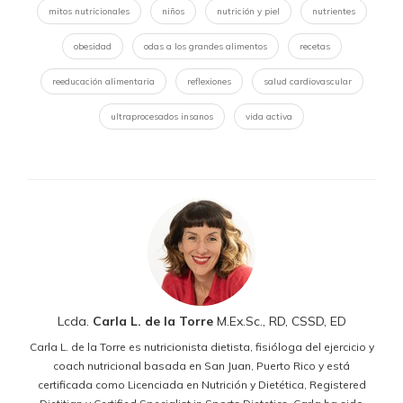
mitos nutricionales
niños
nutrición y piel
nutrientes
obesidad
odas a los grandes alimentos
recetas
reeducación alimentaria
reflexiones
salud cardiovascular
ultraprocesados insanos
vida activa
Lcda.
Carla L. de la Torre
M.Ex.Sc., RD, CSSD, ED
Carla L. de la Torre es nutricionista dietista, fisióloga del ejercicio y
coach nutricional basada en San Juan, Puerto Rico y está
certificada como Licenciada en Nutrición y Dietética, Registered