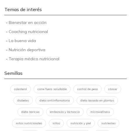
Temas de interés
-
Bienestar en acción
-
Coaching nutricional
-
La buena vida
-
Nutrición deportiva
-
Terapia médico nutricional
Semillas
colesterol
come fuera saludable
control de peso
cáncer
diabetes
dieta antiinflamatoria
dieta basada en plantas
dieta boricua
embarazo y lactancia
microwellness
mitos nutricionales
niños
nutrición y piel
nutrientes