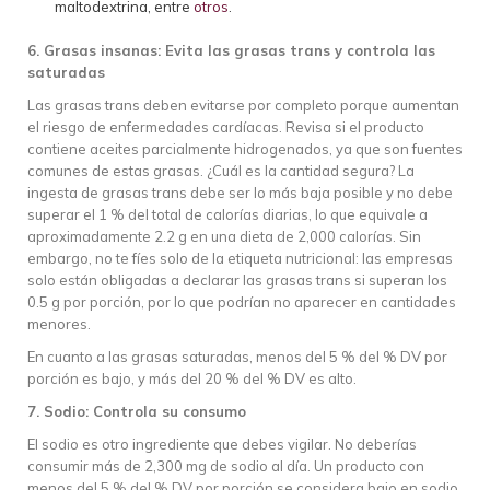
maltodextrina, entre
otros
.
6. Grasas insanas: Evita las grasas trans y controla las
saturadas
Las grasas trans deben evitarse por completo porque aumentan
el riesgo de enfermedades cardíacas. Revisa si el producto
contiene aceites parcialmente hidrogenados, ya que son fuentes
comunes de estas grasas. ¿Cuál es la cantidad segura? La
ingesta de grasas trans debe ser lo más baja posible y no debe
superar el 1 % del total de calorías diarias, lo que equivale a
aproximadamente 2.2 g en una dieta de 2,000 calorías. Sin
embargo, no te fíes solo de la etiqueta nutricional: las empresas
solo están obligadas a declarar las grasas trans si superan los
0.5 g por porción, por lo que podrían no aparecer en cantidades
menores.
En cuanto a las grasas saturadas, menos del 5 % del % DV por
porción es bajo, y más del 20 % del % DV es alto.
7. Sodio: Controla su consumo
El sodio es otro ingrediente que debes vigilar. No deberías
consumir más de 2,300 mg de sodio al día. Un producto con
menos del 5 % del % DV por porción se considera bajo en sodio,