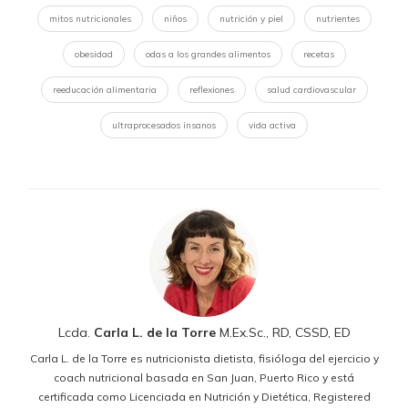
mitos nutricionales
niños
nutrición y piel
nutrientes
obesidad
odas a los grandes alimentos
recetas
reeducación alimentaria
reflexiones
salud cardiovascular
ultraprocesados insanos
vida activa
Lcda.
Carla L. de la Torre
M.Ex.Sc., RD, CSSD, ED
Carla L. de la Torre es nutricionista dietista, fisióloga del ejercicio y
coach nutricional basada en San Juan, Puerto Rico y está
certificada como Licenciada en Nutrición y Dietética, Registered