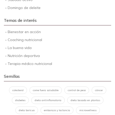
-
Domingo de deleite
Temas de interés
-
Bienestar en acción
-
Coaching nutricional
-
La buena vida
-
Nutrición deportiva
-
Terapia médico nutricional
Semillas
colesterol
come fuera saludable
control de peso
cáncer
diabetes
dieta antiinflamatoria
dieta basada en plantas
dieta boricua
embarazo y lactancia
microwellness