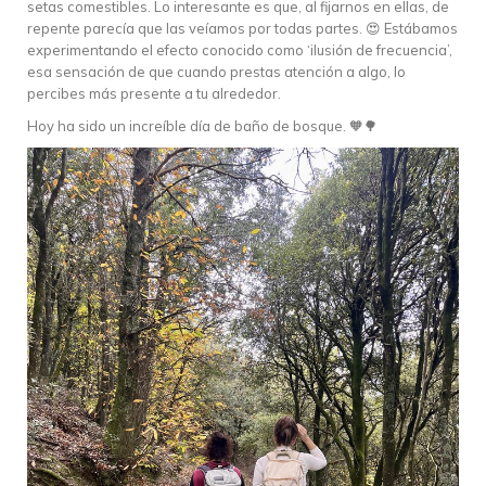
setas comestibles. Lo interesante es que, al fijarnos en ellas, de
repente parecía que las veíamos por todas partes. 😍 Estábamos
experimentando el efecto conocido como ‘ilusión de frecuencia’,
esa sensación de que cuando prestas atención a algo, lo
percibes más presente a tu alrededor.
Hoy ha sido un increíble día de baño de bosque. 🧡🌳