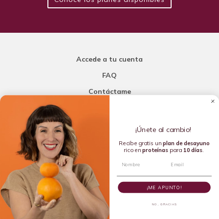
Accede a tu cuenta
FAQ
Contáctame
Carla Mi Nutricionista
¡Únete al cambio!
Añade una porción de inteligencia a tu nutrición
Recibe gratis un
plan de
desayuno
rico en
proteínas
para
10 días
.
Copyright © 2016-2026 Carla L. de la Torre. All rights reserved.
¡ME APUNTO!
NO, GRACIAS
Dietista Destacada del 2020 y Líder en Dietética Emergente del