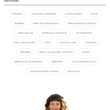
Semillas
colesterol
come fuera saludable
control de peso
cáncer
diabetes
dieta antiinflamatoria
dieta basada en plantas
dieta boricua
embarazo y lactancia
microwellness
mitos nutricionales
niños
nutrición y piel
nutrientes
obesidad
odas a los grandes alimentos
recetas
reeducación alimentaria
reflexiones
salud cardiovascular
ultraprocesados insanos
vida activa