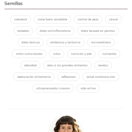
Semillas
colesterol
come fuera saludable
control de peso
cáncer
diabetes
dieta antiinflamatoria
dieta basada en plantas
dieta boricua
embarazo y lactancia
microwellness
mitos nutricionales
niños
nutrición y piel
nutrientes
obesidad
odas a los grandes alimentos
recetas
reeducación alimentaria
reflexiones
salud cardiovascular
ultraprocesados insanos
vida activa