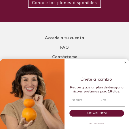
Conoce los planes disponibles
Accede a tu cuenta
FAQ
Contáctame
Carla Mi Nutricionista
¡Únete al cambio!
Añade una porción de inteligencia a tu nutrición
Recibe gratis un
plan de
desayuno
rico en
proteínas
para
10 días
.
Copyright © 2016-2026 Carla L. de la Torre. All rights reserved.
¡ME APUNTO!
NO, GRACIAS