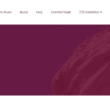
 TU PLAN
BLOG
FAQ
CONTÁCTAME
🇵🇷 ESPAÑOL
!