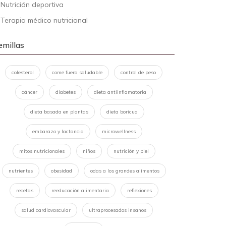
-
Nutrición deportiva
-
Terapia médico nutricional
emillas
colesterol
come fuera saludable
control de peso
cáncer
diabetes
dieta antiinflamatoria
dieta basada en plantas
dieta boricua
embarazo y lactancia
microwellness
mitos nutricionales
niños
nutrición y piel
nutrientes
obesidad
odas a los grandes alimentos
recetas
reeducación alimentaria
reflexiones
salud cardiovascular
ultraprocesados insanos