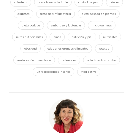
colesterol
come fuera saludable
control de peso
cáncer
diabetes
dieta antiinflamatoria
dieta basada en plantas
dieta boricua
embarazo y lactancia
microwellness
mitos nutricionales
niños
nutrición y piel
nutrientes
obesidad
odas a los grandes alimentos
recetas
reeducación alimentaria
reflexiones
salud cardiovascular
ultraprocesados insanos
vida activa