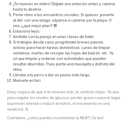
¿Te mueves en metro? Bájate una estación antes y camina
hasta tu destino.
Ponle ritmo a tus encuentros sociales. Si quieres ‘ponerte
al día’ con una amiga, váyanse a caminar por la playa. O
sea, ¡¿qué mejor plan?! 😎
Estaciona lejos.
Anótate con tu pareja en unas clases de baile.
Si trabajas desde casa, prográmate breves pausas
activas para hacer tareas domésticas. Lunes de limpiar
ventanas, martes de recoger las hojas del balcón, etc. Ya
sé que limpiar y ordenar son actividades que pueden
resultar aburridas. Pues ponte una musiquita y disfruta del
ritmo.
Llévate a tu perro a dar un paseo más largo.
Muévete en bici.
Estoy segura de que si te mueves más, te sentirás mejor. Ya sea
para regular los niveles de glucosa, perder grasa corporal, bajar
la presión arterial o reducir el estrés, el movimiento es una
medicina. 💪
Cuéntame, ¿cómo puedes incrementar tu NEAT? ¡Te leo!