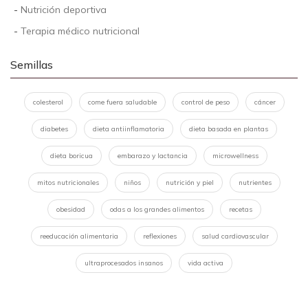
-
Nutrición deportiva
-
Terapia médico nutricional
Semillas
colesterol
come fuera saludable
control de peso
cáncer
diabetes
dieta antiinflamatoria
dieta basada en plantas
dieta boricua
embarazo y lactancia
microwellness
mitos nutricionales
niños
nutrición y piel
nutrientes
obesidad
odas a los grandes alimentos
recetas
reeducación alimentaria
reflexiones
salud cardiovascular
ultraprocesados insanos
vida activa