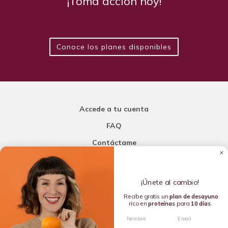
¡Toma acción hoy!
Conoce los planes disponibles
Accede a tu cuenta
FAQ
Contáctame
Carla Mi Nutricionista
¡Únete al cambio!
Añade una porción de inteligencia a tu nutrición
Recibe gratis un
plan de
desayuno
rico en
proteínas
para
10 días
.
Copyright © 2016-2026 Carla L. de la Torre. All rights reserved.