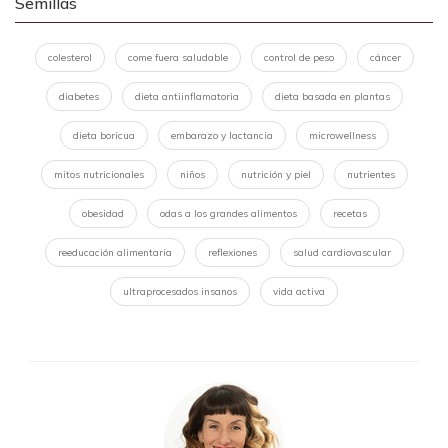
Semillas
colesterol
come fuera saludable
control de peso
cáncer
diabetes
dieta antiinflamatoria
dieta basada en plantas
dieta boricua
embarazo y lactancia
microwellness
mitos nutricionales
niños
nutrición y piel
nutrientes
obesidad
odas a los grandes alimentos
recetas
reeducación alimentaria
reflexiones
salud cardiovascular
ultraprocesados insanos
vida activa