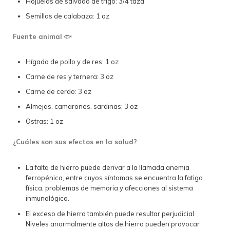
Hojuelas de salvado de trigo: 3/4 taza
Semillas de calabaza: 1 oz
Fuente animal
🐟
Hígado de pollo y de res: 1 oz
Carne de res y ternera: 3 oz
Carne de cerdo: 3 oz
Almejas, camarones, sardinas: 3 oz
Ostras: 1 oz
¿Cuáles son sus efectos en la salud?
La falta de hierro puede derivar a la llamada anemia
ferropénica, entre cuyos síntomas se encuentra la fatiga
física, problemas de memoria y afecciones al sistema
inmunológico.
El exceso de hierro también puede resultar perjudicial.
Niveles anormalmente altos de hierro pueden provocar