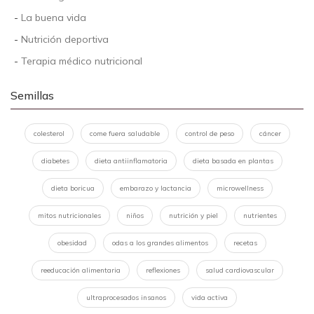
-
La buena vida
-
Nutrición deportiva
-
Terapia médico nutricional
Semillas
colesterol
come fuera saludable
control de peso
cáncer
diabetes
dieta antiinflamatoria
dieta basada en plantas
dieta boricua
embarazo y lactancia
microwellness
mitos nutricionales
niños
nutrición y piel
nutrientes
obesidad
odas a los grandes alimentos
recetas
reeducación alimentaria
reflexiones
salud cardiovascular
ultraprocesados insanos
vida activa