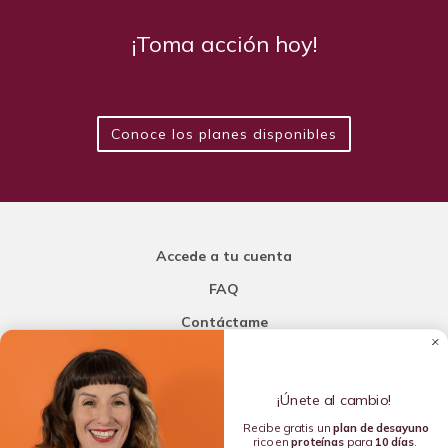
¡Toma acción hoy!
Conoce los planes disponibles
Accede a tu cuenta
FAQ
Contáctame
Carla Mi Nutricionista
¡Únete al cambio!
Añade una porción de inteligencia a tu nutrición
Recibe gratis un
plan de
desayuno
rico en
proteínas
para
10 días
.