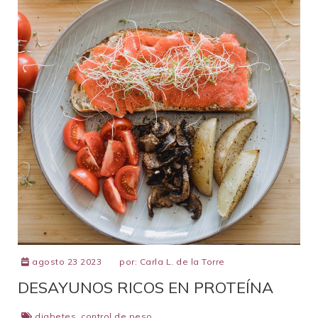
agosto 23 2023
por:
Carla L. de la Torre
DESAYUNOS RICOS EN PROTEÍNA
diabetes
,
control de peso