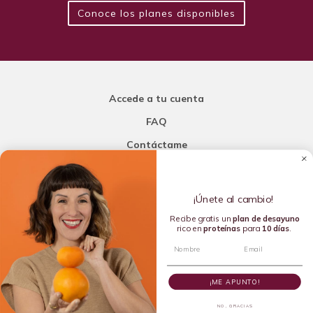
Conoce los planes disponibles
Accede a tu cuenta
FAQ
Contáctame
Carla Mi Nutricionista
¡Únete al cambio!
Añade una porción de inteligencia a tu nutrición
Recibe gratis un
plan de
desayuno
rico en
proteínas
para
10 días
.
Copyright © 2016-2026 Carla L. de la Torre. All rights reserved.
¡ME APUNTO!
NO, GRACIAS