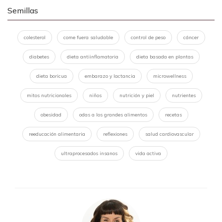
Semillas
colesterol
come fuera saludable
control de peso
cáncer
diabetes
dieta antiinflamatoria
dieta basada en plantas
dieta boricua
embarazo y lactancia
microwellness
mitos nutricionales
niños
nutrición y piel
nutrientes
obesidad
odas a los grandes alimentos
recetas
reeducación alimentaria
reflexiones
salud cardiovascular
ultraprocesados insanos
vida activa