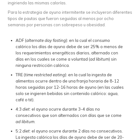
ingiriendo las mismas calorías.
Para la estrategia de ayuno intermitente se incluyeron diferentes
tipos de pautas que fueron seguidas al menos por ocho
semanas por personas con sobrepeso u obesidad.
ADF (
alternate day fasting
): en la cual el consumo
calórico los días de ayuno debe de ser 25% o menos de
los requerimientos energéticos diarios, alternado con
días en los cuales se come a voluntad (
ad libitum
) sin
ninguna restricción calórica.
TRE (
time restricted eating
): en la cual la ingesta de
alimentos ocurre dentro de una franja horaria de 8-12
horas seguidas por 12-16 horas de ayuno (en las cuales
solo se ingieren bebidas sin contenido calórico: agua,
café o té).
4:3
diet
: el ayuno ocurre durante 3-4 días no
consecutivos que son alternados con días que se come
ad libitum
.
5:2
diet
: el ayuno ocurre durante 2 días no consecutivos.
La ingesta calórica los días de ayuno debe de ser de 20-