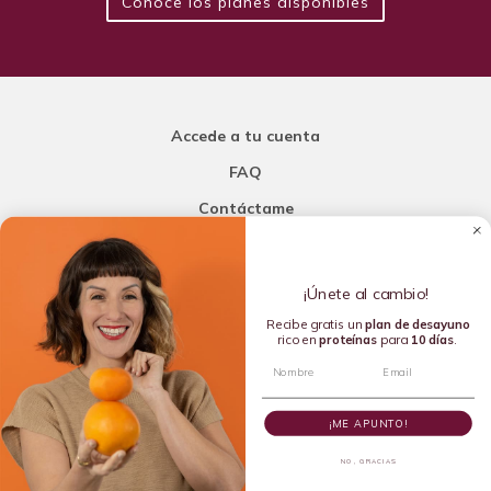
Conoce los planes disponibles
Accede a tu cuenta
FAQ
Contáctame
Carla Mi Nutricionista
¡Únete al cambio!
Añade una porción de inteligencia a tu nutrición
Recibe gratis un
plan de
desayuno
rico en
proteínas
para
10 días
.
Copyright © 2016-2026 Carla L. de la Torre. All rights reserved.
¡ME APUNTO!
NO, GRACIAS
Dietista Destacada del 2020 y Líder en Dietética Emergente del