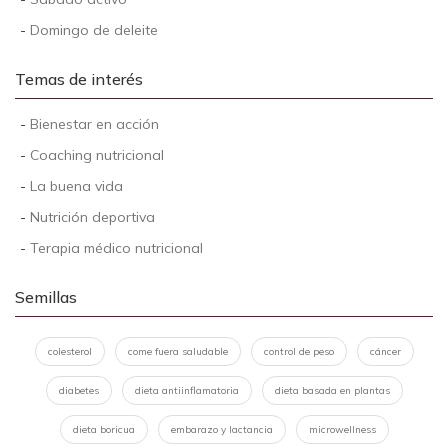
-
Domingo de deleite
Temas de interés
-
Bienestar en acción
-
Coaching nutricional
-
La buena vida
-
Nutrición deportiva
-
Terapia médico nutricional
Semillas
colesterol
come fuera saludable
control de peso
cáncer
diabetes
dieta antiinflamatoria
dieta basada en plantas
dieta boricua
embarazo y lactancia
microwellness