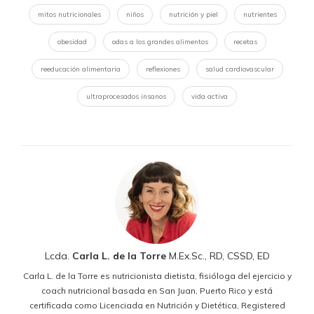
mitos nutricionales
niños
nutrición y piel
nutrientes
obesidad
odas a los grandes alimentos
recetas
reeducación alimentaria
reflexiones
salud cardiovascular
ultraprocesados insanos
vida activa
Lcda.
Carla L. de la Torre
M.Ex.Sc., RD, CSSD, ED
Carla L. de la Torre es nutricionista dietista, fisióloga del ejercicio y
coach nutricional basada en San Juan, Puerto Rico y está
certificada como Licenciada en Nutrición y Dietética, Registered