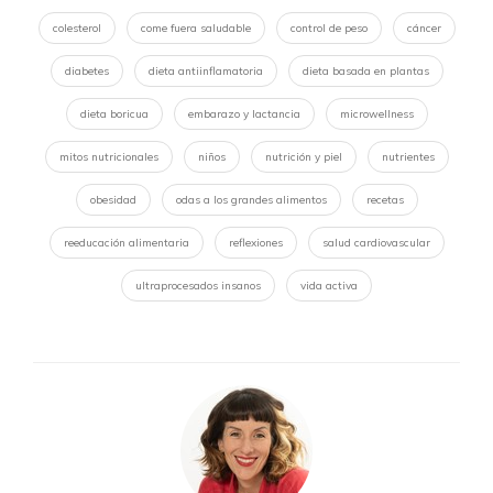
colesterol
come fuera saludable
control de peso
cáncer
diabetes
dieta antiinflamatoria
dieta basada en plantas
dieta boricua
embarazo y lactancia
microwellness
mitos nutricionales
niños
nutrición y piel
nutrientes
obesidad
odas a los grandes alimentos
recetas
reeducación alimentaria
reflexiones
salud cardiovascular
ultraprocesados insanos
vida activa