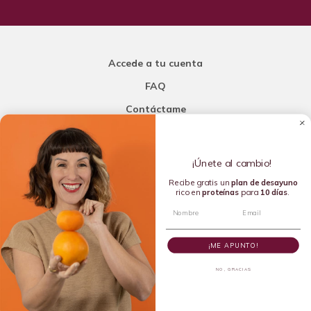
Accede a tu cuenta
FAQ
Contáctame
Carla Mi Nutricionista
¡Únete al cambio!
Añade una porción de inteligencia a tu nutrición
Recibe gratis un
plan de
desayuno
rico en
proteínas
para
10 días
.
Copyright © 2016-2026 Carla L. de la Torre. All rights reserved.
¡ME APUNTO!
NO, GRACIAS
Dietista Destacada del 2020 y Líder en Dietética Emergente del
2024 por la Academia de Nutrición y Dietética