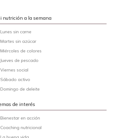
i nutrición a la semana
-
Lunes sin carne
-
Martes sin azúcar
-
Miércoles de colores
-
Jueves de pescado
-
Viernes social
-
Sábado activo
-
Domingo de deleite
emas de interés
-
Bienestar en acción
-
Coaching nutricional
-
La buena vida