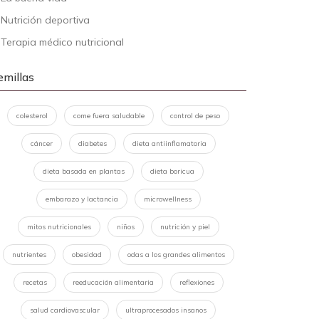
-
Nutrición deportiva
-
Terapia médico nutricional
emillas
colesterol
come fuera saludable
control de peso
cáncer
diabetes
dieta antiinflamatoria
dieta basada en plantas
dieta boricua
embarazo y lactancia
microwellness
mitos nutricionales
niños
nutrición y piel
nutrientes
obesidad
odas a los grandes alimentos
recetas
reeducación alimentaria
reflexiones
salud cardiovascular
ultraprocesados insanos