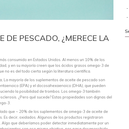
S
E DE PESCADO, ¿MERECE LA
co más consumido en Estados Unidos. Al menos un 10% de los
dad, y en su mayoría creen que los ácidos grasos omega-3 de
no es del todo cierta según la literatura científica.
ía, La mayoría de los suplementos de aceite de pescado son
pentaenoico (EPA) y el docosahexaenoico (DHA), que pueden
educiendo la posibilidad de trombos. Los omega-3 también
oesclerosis. ¿Pero qué sucede? Estas propiedades son dignas del
ega-3.
velado que ~ 20% de los suplementos de omega-3 de aceite de
 Es decir, oxidados. Algunos de los productos registraron
o. Algo que deberíamos poder detectar inmediatamente por un
s saborizantes con ese mismo objetivo, nos pasa desapercibido.