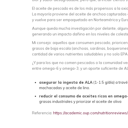
El aceite de pescado es de los más propensos a la oxi
La mayoría proviene del aceite de anchoa capturadas 
y vuelve para ser empaquetado en Norteamérica y Eur
Aunque queda mucha investigación por delante, algunos
generando un impacto dañino en los niveles de colestero
Mi consejo: aquellos que consumen pescado, prioricen
grasos de baja escala (anchoas, sardinas, boquerones
cantidad de varios nutrientes saludables y no solo EP
¿Y para los que no comen pescados o la comunidad ve
entre omega-6 y omega-3, y un aporte suficiente de A
asegurar la ingesta de ALA
(1-1.5 g/día) a trav
machacadas y aceite de lino.
reducir el consumo de aceites ricos en omega-
grasas industriales y priorizar el aceite de oliva
Referencia:
https://academic.oup.com/nutritionreviews