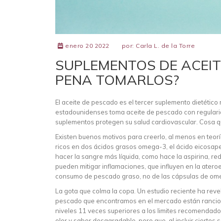
enero 20 2022
por:
Carla L. de la Torre
SUPLEMENTOS DE ACEIT
PENA TOMARLOS?
El aceite de pescado es el tercer suplemento dietéti
estadounidenses toma aceite de pescado con regulari
suplementos protegen su salud cardiovascular. Cosa que 
Existen buenos motivos para creerlo, al menos en teor
ricos en dos ácidos grasos omega-3, el ácido eicosa
hacer la sangre más líquida, como hace la aspirina, r
pueden mitigar inflamaciones, que influyen en la ater
consumo de pescado graso, no de las cápsulas de om
La gota que colma la copa. Un estudio reciente ha re
pescado que encontramos en el mercado están rancios.
niveles 11 veces superiores a los limites recomendad
olor y sabor desagradable, pero que, al incluir cierto