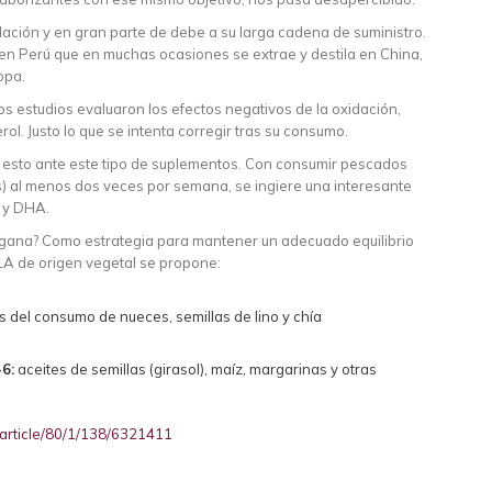
dación y en gran parte de debe a su larga cadena de suministro.
en Perú que en muchas ocasiones se extrae y destila en China,
opa.
 estudios evaluaron los efectos negativos de la oxidación,
l. Justo lo que se intenta corregir tras su consumo.
 esto ante este tipo de suplementos. Con consumir pescados
) al menos dos veces por semana, se ingiere una interesante
A y DHA.
gana? Como estrategia para mantener un adecuado equilibrio
LA de origen vegetal se propone:
és del consumo de nueces, semillas de lino y chía
6:
aceites de semillas (girasol), maíz, margarinas y otras
/article/80/1/138/6321411