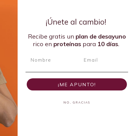
¡Únete al cambio!
Recibe gratis un
plan de
desayuno
rico en
proteínas
para
10 días
.
¡ME APUNTO!
NO, GRACIAS
der en Dietética Emergente del 2024 por la Academia de
Nutrición y Dietética