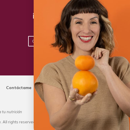
¡Toma acción hoy!
Conoce los planes disponibles
Contáctame
 tu nutrición
Dietista Destacada del 2020 y Lí
 All rights reserved.