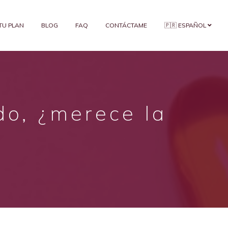
 TU PLAN
BLOG
FAQ
CONTÁCTAME
🇵🇷 ESPAÑOL
do, ¿merece la