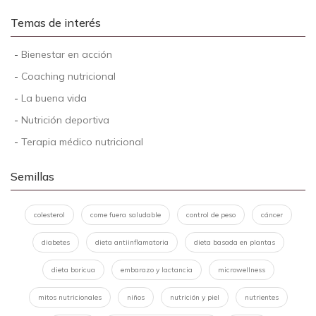
Temas de interés
-
Bienestar en acción
-
Coaching nutricional
-
La buena vida
-
Nutrición deportiva
-
Terapia médico nutricional
Semillas
colesterol
come fuera saludable
control de peso
cáncer
diabetes
dieta antiinflamatoria
dieta basada en plantas
dieta boricua
embarazo y lactancia
microwellness
mitos nutricionales
niños
nutrición y piel
nutrientes