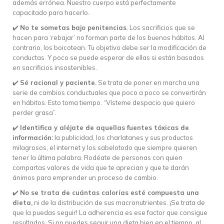
además errónea. Nuestro cuerpo está perfectamente
capacitado para hacerlo.
✔️
No te sometas bajo penitencias
. Los sacrificios que se
hacen para ‘rebajar’ no forman parte de los buenos hábitos. Al
contrario, los boicotean. Tu objetivo debe ser la modificación de
conductas. Y poco se puede esperar de ellas si están basados
en sacrificios insostenibles.
✔️
Sé racional y paciente.
Se trata de poner en marcha una
serie de cambios conductuales que poco a poco se convertirán
en hábitos. Esto toma tiempo. “Vísteme despacio que quiero
perder grasa”.
✔️
Identifica y aléjate de aquellas fuentes tóxicas de
información:
la publicidad, los charlatanes y sus productos
milagrosos, el internet y los sabelotodo que siempre quieren
tener la última palabra. Rodéate de personas con quien
compartas valores de vida que te aprecian y que te darán
ánimos para emprender un proceso de cambio.
✔️
No se trata de cuántas calorías esté compuesta una
dieta,
ni de la distribución de sus macronutrientes. ¡Se trata de
que la puedas seguir! La adherencia es ese factor que consigue
resultados. Si no puedes seguir una dieta bien en el tiempo, al