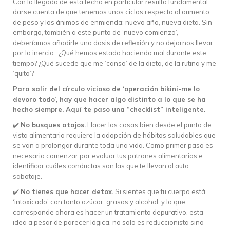
Con la llegada de esta fecha en particular resulta fundamental
darse cuenta de que tenemos unos ciclos respecto al aumento
de peso y los ánimos de enmienda: nuevo año, nueva dieta. Sin
embargo, también a este punto de ‘nuevo comienzo’,
deberíamos añadirle una dosis de reflexión y no dejarnos llevar
por la inercia. ¿Qué hemos estado haciendo mal durante este
tiempo? ¿Qué sucede que me ‘canso’ de la dieta, de la rutina y me
‘quito’?
Para salir del círculo vicioso de ‘operación bikini-me lo
devoro todo’, hay que hacer algo distinto a lo que se ha
hecho siempre. Aquí te paso una “checklist” inteligente.
✔️
No busques atajos.
Hacer las cosas bien desde el punto de
vista alimentario requiere la adopción de hábitos saludables que
se van a prolongar durante toda una vida. Como primer paso es
necesario comenzar por evaluar tus patrones alimentarios e
identificar cuáles conductas son las que te llevan al auto
sabotaje.
✔️
No tienes que hacer detox.
Si sientes que tu cuerpo está
‘intoxicado’ con tanto azúcar, grasas y alcohol, y lo que
corresponde ahora es hacer un tratamiento depurativo, esta
idea a pesar de parecer lógica, no solo es reduccionista sino