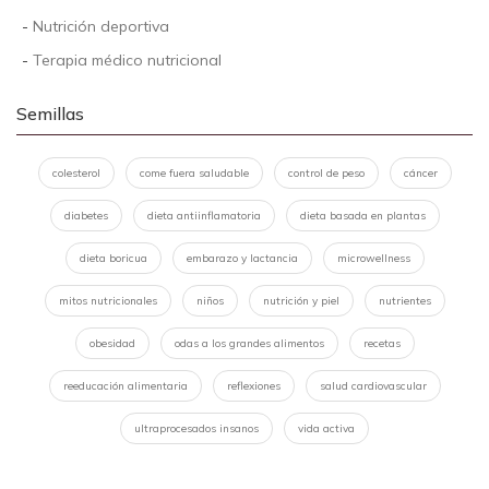
-
Nutrición deportiva
-
Terapia médico nutricional
Semillas
colesterol
come fuera saludable
control de peso
cáncer
diabetes
dieta antiinflamatoria
dieta basada en plantas
dieta boricua
embarazo y lactancia
microwellness
mitos nutricionales
niños
nutrición y piel
nutrientes
obesidad
odas a los grandes alimentos
recetas
reeducación alimentaria
reflexiones
salud cardiovascular
ultraprocesados insanos
vida activa