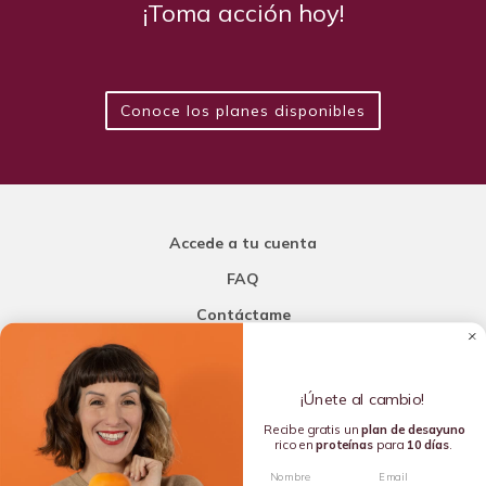
¡Toma acción hoy!
Conoce los planes disponibles
Accede a tu cuenta
FAQ
Contáctame
Carla Mi Nutricionista
¡Únete al cambio!
Añade una porción de inteligencia a tu nutrición
Recibe gratis un
plan de
desayuno
rico en
proteínas
para
10 días
.
Copyright © 2016-2026 Carla L. de la Torre. All rights reserved.