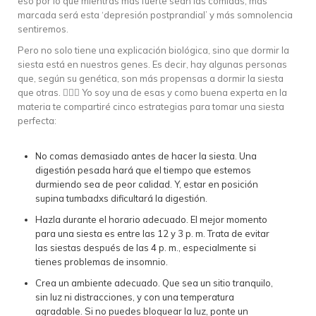
eso por lo que mientras más fuerte sean las comidas, más
marcada será esta ‘depresión postprandial’ y más somnolencia
sentiremos.
Pero no solo tiene una explicación biológica, sino que dormir la
siesta está en nuestros genes. Es decir, hay algunas personas
que, según su genética, son más propensas a dormir la siesta
que otras. 🙋🏻‍♀️ Yo soy una de esas y como buena experta en la
materia te compartiré cinco estrategias para tomar una siesta
perfecta:
No comas demasiado antes de hacer la siesta. Una
digestión pesada hará que el tiempo que estemos
durmiendo sea de peor calidad. Y, estar en posición
supina tumbadxs dificultará la digestión.
Hazla durante el horario adecuado. El mejor momento
para una siesta es entre las 12 y 3 p. m. Trata de evitar
las siestas después de las 4 p. m., especialmente si
tienes problemas de insomnio.
Crea un ambiente adecuado. Que sea un sitio tranquilo,
sin luz ni distracciones, y con una temperatura
agradable. Si no puedes bloquear la luz, ponte un