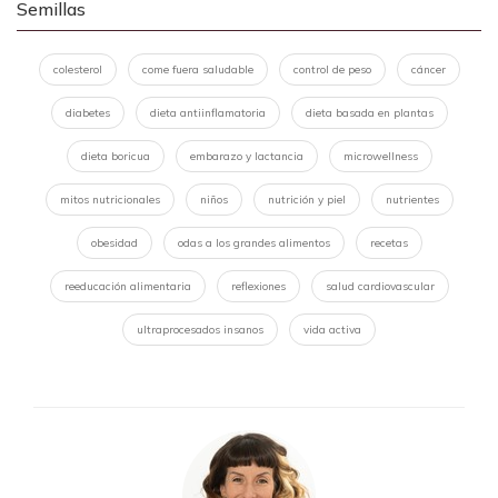
Semillas
colesterol
come fuera saludable
control de peso
cáncer
diabetes
dieta antiinflamatoria
dieta basada en plantas
dieta boricua
embarazo y lactancia
microwellness
mitos nutricionales
niños
nutrición y piel
nutrientes
obesidad
odas a los grandes alimentos
recetas
reeducación alimentaria
reflexiones
salud cardiovascular
ultraprocesados insanos
vida activa