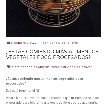
diciembre 1 2022
por:
Carla L. de la Torre
¿ESTÁS COMIENDO MÁS ALIMENTOS
VEGETALES POCO PROCESADOS?
dieta basada en plantas
,
mitos nutricionales
,
cáncer
¿Estás comiendo más alimentos vegetales poco
procesados?
Eso está fenomenal. 🏆
Ahora bien, te advierto que es probable que tu intestino no esté
preparado para tolerar la alta dosis de fibra que los acompañan.