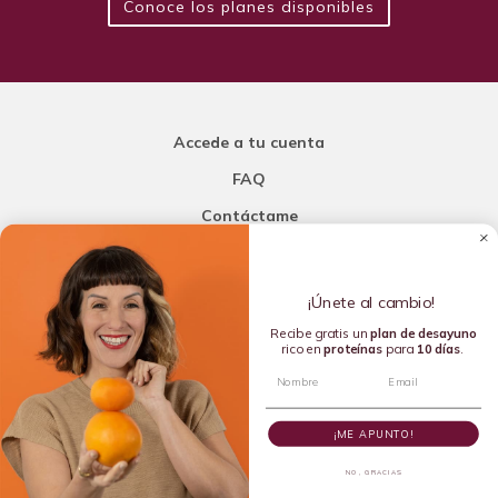
Conoce los planes disponibles
Accede a tu cuenta
FAQ
Contáctame
Carla Mi Nutricionista
¡Únete al cambio!
Añade una porción de inteligencia a tu nutrición
Recibe gratis un
plan de
desayuno
rico en
proteínas
para
10 días
.
Copyright © 2016-2026 Carla L. de la Torre. All rights reserved.
¡ME APUNTO!
NO, GRACIAS