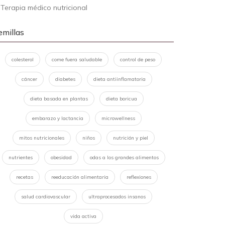
-
Terapia médico nutricional
emillas
colesterol
come fuera saludable
control de peso
cáncer
diabetes
dieta antiinflamatoria
dieta basada en plantas
dieta boricua
embarazo y lactancia
microwellness
mitos nutricionales
niños
nutrición y piel
nutrientes
obesidad
odas a los grandes alimentos
recetas
reeducación alimentaria
reflexiones
salud cardiovascular
ultraprocesados insanos
vida activa