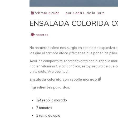
febrero 2 2022
por:
Carla L. de la Torre
ENSALADA COLORIDA 
recetas
No recuerdo cómo nos surgió en casa esta explosiva c
los que el hambre ataca y te tienes que poner las pilas
Aquí les comparto mi receta favorita con el repollo m
rico en vitamina C y ácido fólico, estoy segura de que 
en tu dieta. ¡Me cuentas!
Ensalada colorida con repollo morado 🌈
Ingredientes para dos:
1/4 repollo morado
2 tomates
1 rama de apio