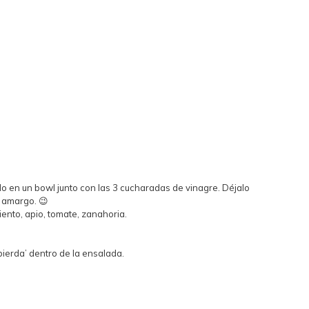
o en un bowl junto con las 3 cucharadas de vinagre. Déjalo
r amargo. 😉
iento, apio, tomate, zanahoria.
pierda’ dentro de la ensalada.