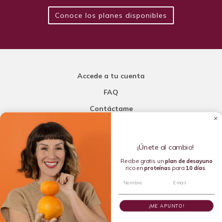
Conoce los planes disponibles
Accede a tu cuenta
FAQ
Contáctame
Carla Mi Nutricionista
¡Únete al cambio!
Añade una porción de inteligencia a tu nutrición
Recibe gratis un
plan de
desayuno
rico en
proteínas
para
10 días
.
Copyright © 2016-2026 Carla L. de la Torre. All rights reserved.
¡ME APUNTO!