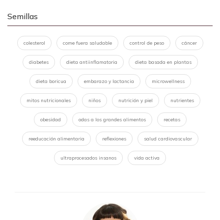
Semillas
colesterol
come fuera saludable
control de peso
cáncer
diabetes
dieta antiinflamatoria
dieta basada en plantas
dieta boricua
embarazo y lactancia
microwellness
mitos nutricionales
niños
nutrición y piel
nutrientes
obesidad
odas a los grandes alimentos
recetas
reeducación alimentaria
reflexiones
salud cardiovascular
ultraprocesados insanos
vida activa