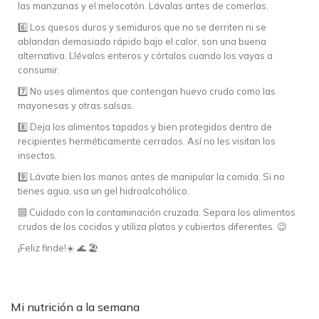
las manzanas y el melocotón. Lávalas antes de comerlas.
6️⃣ Los quesos duros y semiduros que no se derriten ni se
ablandan demasiado rápido bajo el calor, son una buena
alternativa. Llévalos enteros y córtalos cuando los vayas a
consumir.
7️⃣ No uses alimentos que contengan huevo crudo como las
mayonesas y otras salsas.
8️⃣ Deja los alimentos tapados y bien protegidos dentro de
recipientes herméticamente cerrados. Así no les visitan los
insectos.
9️⃣ Lávate bien las manos antes de manipular la comida. Si no
tienes agua, usa un gel hidroalcohólico.
🔟 Cuidado con la contaminación cruzada. Separa los alimentos
crudos de los cocidos y utiliza platos y cubiertos diferentes. 😉
¡Feliz finde!☀️ 🌊 🏖
Mi nutrición a la semana