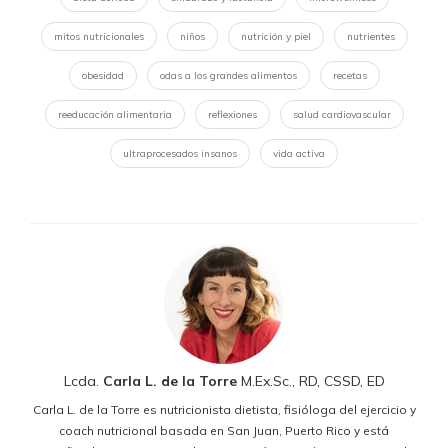
mitos nutricionales
niños
nutrición y piel
nutrientes
obesidad
odas a los grandes alimentos
recetas
reeducación alimentaria
reflexiones
salud cardiovascular
ultraprocesados insanos
vida activa
Lcda.
Carla L. de la Torre
M.Ex.Sc., RD, CSSD, ED
Carla L. de la Torre es nutricionista dietista, fisióloga del ejercicio y
coach nutricional basada en San Juan, Puerto Rico y está