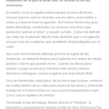
Hablemos de la parte divertida: la recolecta de las
aceitunas
El ordeño, es la recogida tradicional que se hace de forma
manual, para la cual se necesita: una escalera, unas mallas o
redes y y buenos buenos guantes. Así hemos hecho hoy gran
parte del trabajo, combinado con un brazo mecánico que
pareciera “peinar el árbol” y sacudir su fruto. ¡Cómo me disfruté
ver volar las aceitunas! Mucho más divertido que ir recogiendo
una por una, las aceitunas que quedaban desperdigadas por el
suelo.
Sea cual sea el método utilizado para la recogida de las
aceitunas, se deberán limpiar para quitarles los restos de ramas,
piedras o tierra que puedan tener. Cuando las llevas para
extraer su jugo se pesan y, mientras más olivas y menos
desechos entregues, menos pagarás por el producto final.
Una vez terminado cada árbol, de los doce que hicimos, vertimos
las mallas dentro de un cubo para reservar las olivas y al final del
trabajo las echamos todas en sacos para transportarlas mejor.
¡Cinco sacos repletos de olivitas!
Terminado el día de trabajo, fuimos directo al “frantoio”, la
trituradora, para preparar nuestro aceite de oliva. El proceso fue