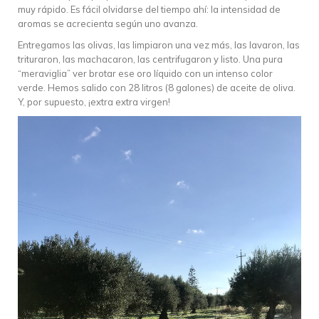
muy rápido. Es fácil olvidarse del tiempo ahí: la intensidad de
aromas se acrecienta según uno avanza.
Entregamos las olivas, las limpiaron una vez más, las lavaron, las
trituraron, las machacaron, las centrifugaron y listo. Una pura
“meraviglia” ver brotar ese oro líquido con un intenso color
verde. Hemos salido con 28 litros (8 galones) de aceite de oliva.
Y, por supuesto, ¡extra extra virgen!