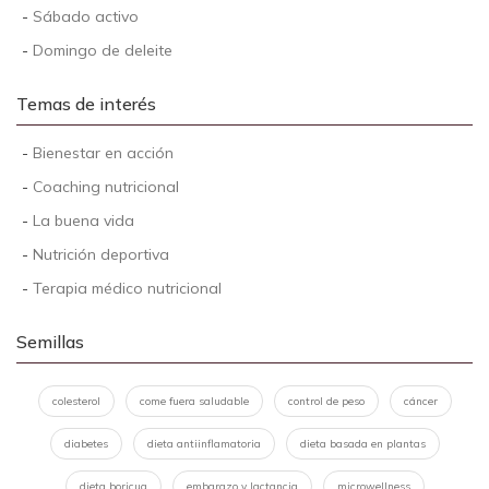
-
Sábado activo
-
Domingo de deleite
Temas de interés
-
Bienestar en acción
-
Coaching nutricional
-
La buena vida
-
Nutrición deportiva
-
Terapia médico nutricional
Semillas
colesterol
come fuera saludable
control de peso
cáncer
diabetes
dieta antiinflamatoria
dieta basada en plantas
dieta boricua
embarazo y lactancia
microwellness