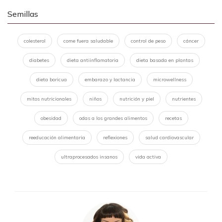
Semillas
colesterol
come fuera saludable
control de peso
cáncer
diabetes
dieta antiinflamatoria
dieta basada en plantas
dieta boricua
embarazo y lactancia
microwellness
mitos nutricionales
niños
nutrición y piel
nutrientes
obesidad
odas a los grandes alimentos
recetas
reeducación alimentaria
reflexiones
salud cardiovascular
ultraprocesados insanos
vida activa