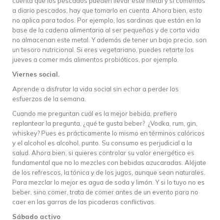
cuenta que los pescados pueden llevar este metal y si comemos
a diario pescados, hay que tomarlo en cuenta. Ahora bien, esto
no aplica para todos. Por ejemplo, las sardinas que están en la
base de la cadena alimentaria al ser pequeñas y de corta vida
no almacenan este metal. Y además de tener un bajo precio, son
un tesoro nutricional. Si eres vegetariano, puedes retarte los
jueves a comer más alimentos probióticos, por ejemplo.
Viernes social.
Aprende a disfrutar la vida social sin echar a perder los
esfuerzos de la semana.
Cuando me preguntan cuál es la mejor bebida, prefiero
replantear la pregunta, ¿qué te gusta beber? ¿Vodka, rum, gin,
whiskey? Pues es prácticamente lo mismo en términos calóricos
y el alcohol es alcohol, punto. Su consumo es perjudicial a la
salud. Ahora bien, si quieres controlar su valor energético es
fundamental que no lo mezcles con bebidas azucaradas. Aléjate
de los refrescos, la tónica y de los jugos, aunque sean naturales.
Para mezclar lo mejor es agua de soda y limón. Y si lo tuyo no es
beber, sino comer, trata de comer antes de un evento para no
caer en las garras de las picaderas conflictivas.
Sábado activo