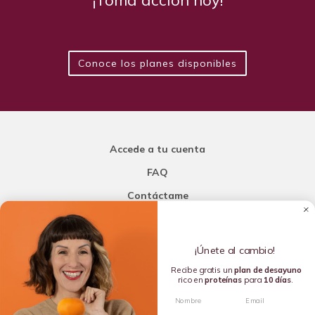
Conoce los planes disponibles
Accede a tu cuenta
FAQ
Contáctame
Carla Mi Nutricionista
¡Únete al cambio!
Añade una porción de inteligencia a tu nutrición
Recibe gratis un
plan de
desayuno
rico en
proteínas
para
10 días
.
Copyright © 2016-2026 Carla L. de la Torre. All rights reserved.