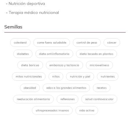
-
Nutrición deportiva
-
Terapia médico nutricional
Semillas
colesterol
come fuera saludable
control de peso
cáncer
diabetes
dieta antiinflamatoria
dieta basada en plantas
dieta boricua
embarazo y lactancia
microwellness
mitos nutricionales
niños
nutrición y piel
nutrientes
obesidad
odas a los grandes alimentos
recetas
reeducación alimentaria
reflexiones
salud cardiovascular
ultraprocesados insanos
vida activa