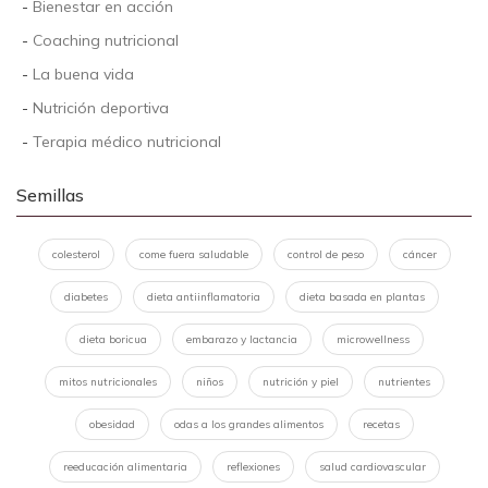
-
Bienestar en acción
-
Coaching nutricional
-
La buena vida
-
Nutrición deportiva
-
Terapia médico nutricional
Semillas
colesterol
come fuera saludable
control de peso
cáncer
diabetes
dieta antiinflamatoria
dieta basada en plantas
dieta boricua
embarazo y lactancia
microwellness
mitos nutricionales
niños
nutrición y piel
nutrientes
obesidad
odas a los grandes alimentos
recetas
reeducación alimentaria
reflexiones
salud cardiovascular