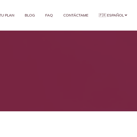
 TU PLAN
BLOG
FAQ
CONTÁCTAME
🇵🇷 ESPAÑOL