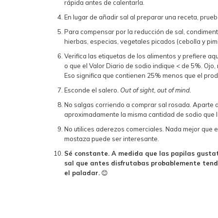
rápida antes de calentarla.
En lugar de añadir sal al preparar una receta, prueb
Para compensar por la reducción de sal, condimenta
hierbas, especias, vegetales picados (cebolla y pimi
Verifica las etiquetas de los alimentos y prefiere 
o que el Valor Diario de sodio indique < de 5%. Ojo
Eso significa que contienen 25% menos que el produ
Esconde el salero.
Out of sight, out of mind.
No salgas corriendo a comprar sal rosada. Aparte d
aproximadamente la misma cantidad de sodio que l
No utilices aderezos comerciales. Nada mejor que el
mostaza puede ser interesante.
Sé constante. A medida que las papilas gustat
sal que antes disfrutabas probablemente tend
el paladar.
😊