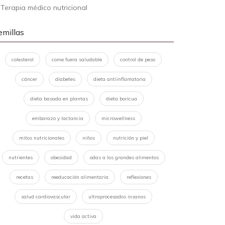
-
Terapia médico nutricional
emillas
colesterol
come fuera saludable
control de peso
cáncer
diabetes
dieta antiinflamatoria
dieta basada en plantas
dieta boricua
embarazo y lactancia
microwellness
mitos nutricionales
niños
nutrición y piel
nutrientes
obesidad
odas a los grandes alimentos
recetas
reeducación alimentaria
reflexiones
salud cardiovascular
ultraprocesados insanos
vida activa