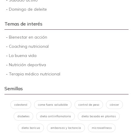
-
Sábado activo
-
Domingo de deleite
Temas de interés
-
Bienestar en acción
-
Coaching nutricional
-
La buena vida
-
Nutrición deportiva
-
Terapia médico nutricional
Semillas
colesterol
come fuera saludable
control de peso
cáncer
diabetes
dieta antiinflamatoria
dieta basada en plantas
dieta boricua
embarazo y lactancia
microwellness