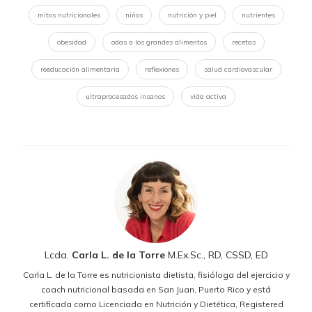
mitos nutricionales
niños
nutrición y piel
nutrientes
obesidad
odas a los grandes alimentos
recetas
reeducación alimentaria
reflexiones
salud cardiovascular
ultraprocesados insanos
vida activa
Lcda.
Carla L. de la Torre
M.Ex.Sc., RD, CSSD, ED
Carla L. de la Torre es nutricionista dietista, fisióloga del ejercicio y
coach nutricional basada en San Juan, Puerto Rico y está
certificada como Licenciada en Nutrición y Dietética, Registered