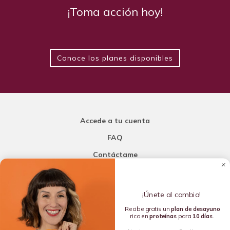
¡Toma acción hoy!
Conoce los planes disponibles
Accede a tu cuenta
FAQ
Contáctame
Carla Mi Nutricionista
¡Únete al cambio!
Añade una porción de inteligencia a tu nutrición
Recibe gratis un
plan de
desayuno
rico en
proteínas
para
10 días
.
Copyright © 2016-2026 Carla L. de la Torre. All rights reserved.