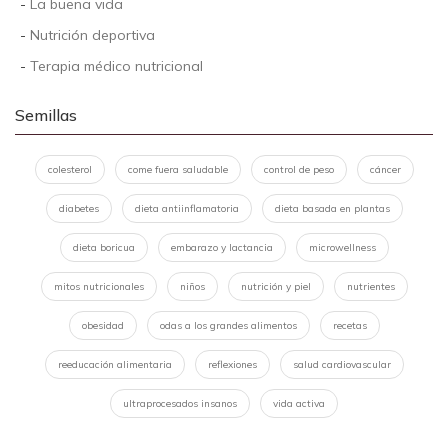
-
La buena vida
-
Nutrición deportiva
-
Terapia médico nutricional
Semillas
colesterol
come fuera saludable
control de peso
cáncer
diabetes
dieta antiinflamatoria
dieta basada en plantas
dieta boricua
embarazo y lactancia
microwellness
mitos nutricionales
niños
nutrición y piel
nutrientes
obesidad
odas a los grandes alimentos
recetas
reeducación alimentaria
reflexiones
salud cardiovascular
ultraprocesados insanos
vida activa