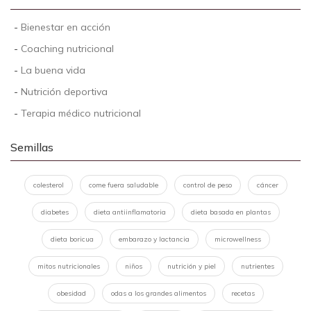
-
Bienestar en acción
-
Coaching nutricional
-
La buena vida
-
Nutrición deportiva
-
Terapia médico nutricional
Semillas
colesterol
come fuera saludable
control de peso
cáncer
diabetes
dieta antiinflamatoria
dieta basada en plantas
dieta boricua
embarazo y lactancia
microwellness
mitos nutricionales
niños
nutrición y piel
nutrientes
obesidad
odas a los grandes alimentos
recetas