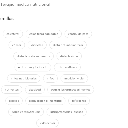
-
Terapia médico nutricional
emillas
colesterol
come fuera saludable
control de peso
cáncer
diabetes
dieta antiinflamatoria
dieta basada en plantas
dieta boricua
embarazo y lactancia
microwellness
mitos nutricionales
niños
nutrición y piel
nutrientes
obesidad
odas a los grandes alimentos
recetas
reeducación alimentaria
reflexiones
salud cardiovascular
ultraprocesados insanos
vida activa