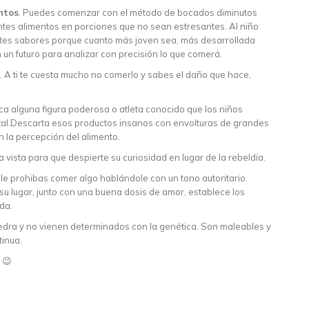
ntos
. Puedes comenzar con el método de bocados diminutos
tes alimentos en porciones que no sean estresantes. Al niño
ntes sabores porque cuanto más joven sea, más desarrollada
 un futuro para analizar con precisión lo que comerá.
. A ti te cuesta mucho no comerlo y sabes el daño que hace,
ca alguna figura poderosa o atleta conocido que los niños
tal.Descarta esos productos insanos con envolturas de grandes
 la percepción del alimento.
la vista para que despierte su curiosidad en lugar de la rebeldía.
le prohibas comer algo hablándole con un tono autoritario.
 su lugar, junto con una buena dosis de amor, establece los
da.
iedra y no vienen determinados con la genética. Son maleables y
tinua.
 😉