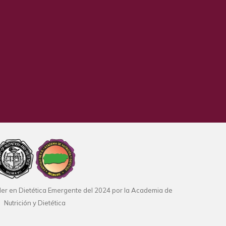
¡Únete al camb
Recibe gratis un
plan de
rico en
proteínas
para
¡ME APUNTO!
NO, GRACIAS
der en Dietética Emergente del 2024 por la Academia de
Nutrición y Dietética