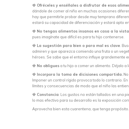
🍓
Ofréceles y enséñales a disfrutar de esos alime
dándole de comer al niño en muchas ocasiones diferen
hay que permitirle probar desde muy temprano difere
estará su capacidad de diferenciación y estará apto en
🍓
No tengas alimentos insanos en casa a la vista
pues imagínate que difícil es para tu hijo contenerse.
🍓
La sugestión para bien o para mal es clave
. Bus
admiren y que aparezca comiendo una fruta o un vege
héroes. Se sabe que el entorno influye grandemente en
🍓
No obligues
a tu hijo a comer un alimento. Déjalo a 
🍓
Incorpora la toma de dicisiones compartida.
No 
Imponer un control rígido provoca todo lo contrario. En
límites y consecuencias de modo que el niño las entien
🍓
Constancia
. Los gustos no están tallados en una p
lo mas efectivo para su desarrollo es la exposición con
Aprovecha bien esta cuarentena, que tenga propósito.